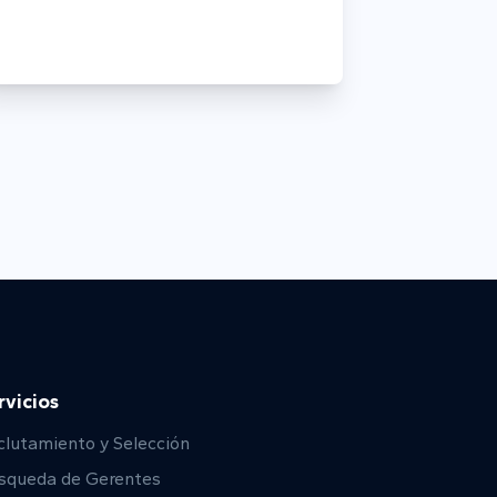
rvicios
clutamiento y Selección
squeda de Gerentes