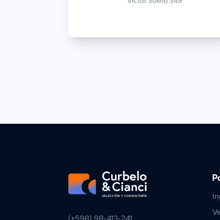
Víctor Soliño 349
P
In
V
(+598) 98-413-241