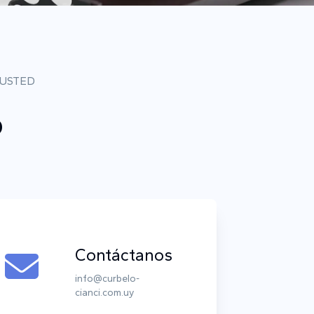
 USTED
o
Contáctanos
info@curbelo-
cianci.com.uy