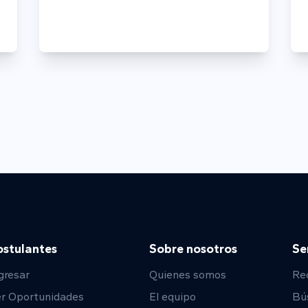
ostulantes
Sobre nosotros
Se
gresar
Quienes somos
Re
er Oportunidades
El equipo
Bú