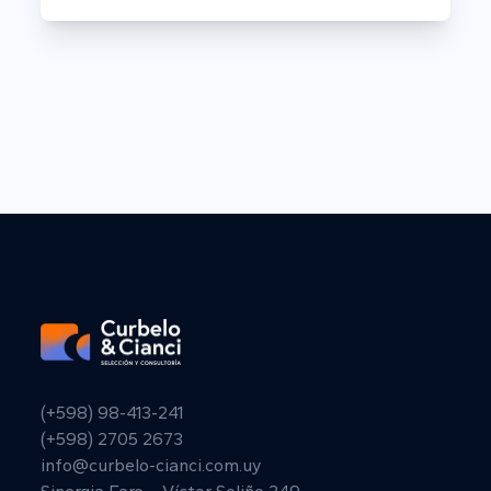
(+598) 98-413-241
(+598) 2705 2673
info@curbelo-cianci.com.uy